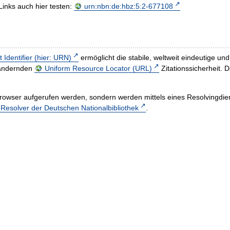
Links auch hier testen:
urn:nbn:de:hbz:5:2-677108
t Identifier (hier: URN)
ermöglicht die stabile, weltweit eindeutige 
h ändernden
Uniform Resource Locator (URL)
Zitationssicherheit. 
rowser aufgerufen werden, sondern werden mittels eines Resolvingdiens
esolver der Deutschen Nationalbibliothek
.