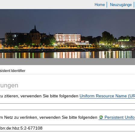
Home
Neuzugänge
istent Identifier
rungen
u zitieren, verwenden Sie bitte folgenden
Uniform Resource Name (U
m Netz zu verlinken, verwenden Sie bitte folgenden
Persistent Uni