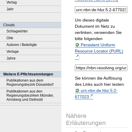
Verlag
Jahr
Um dieses digitale
Clouds
Dokument im Netz zu
Schlagwörter
verlinken, verwenden Sie
Orte
bitte folgenden
Persistent Uniform
Autoren / Beteiligte
Resource Locator (PURL)
Verlage
:
Jahre
Weitere E-Pflichtsammlungen
Sie können die Auflösung
Publikationen aus dem
des Links auch hier testen:
Regierungsbezirk Düsseldorf
urn:nbn:de:hbz:5:2-
Publikationen aus den
Regierungsbezirken Münster,
677023
Arnsberg und Detmold
Nähere
Erläuterungen