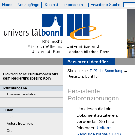
Home
Neuzugänge
Kontakt
Impressum
Erweiterte Suche
Persistent Identifier
Sie sind hier:
E-Pflicht-Sammlung
→
Elektronische Publikationen aus
Persistent Identifier
dem Regierungsbezirk Köln
Pflichtabgabe
Persistente
Ablieferungsverfahren
Referenzierungen
Um dieses digitale
Listen
Dokument zu zitieren,
Titel
verwenden Sie bitte
Autor / Beteiligte
folgenden
Uniform
Ort
Resource Name (URN)