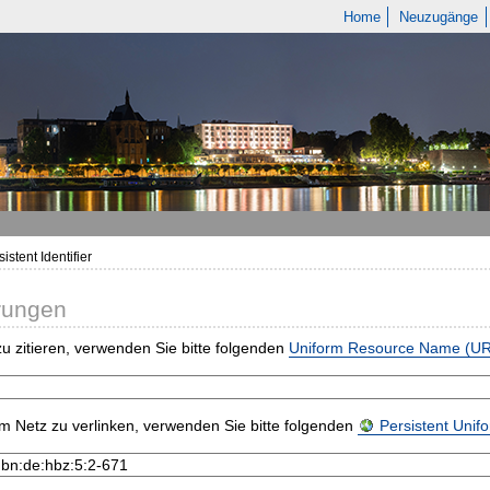
Home
Neuzugänge
istent Identifier
rungen
u zitieren, verwenden Sie bitte folgenden
Uniform Resource Name (U
m Netz zu verlinken, verwenden Sie bitte folgenden
Persistent Uni