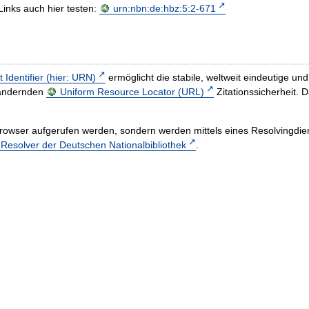
Links auch hier testen:
urn:nbn:de:hbz:5:2-671
t Identifier (hier: URN)
ermöglicht die stabile, weltweit eindeutige 
h ändernden
Uniform Resource Locator (URL)
Zitationssicherheit. 
rowser aufgerufen werden, sondern werden mittels eines Resolvingdiens
esolver der Deutschen Nationalbibliothek
.