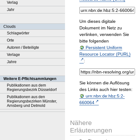
Verlag
Jahr
Um dieses digitale
Clouds
Dokument im Netz zu
Schlagwörter
verlinken, verwenden Sie
Orte
bitte folgenden
Persistent Uniform
Autoren / Beteiligte
Resource Locator (PURL)
Verlage
:
Jahre
Weitere E-Pflichtsammlungen
Sie können die Auflösung
Publikationen aus dem
des Links auch hier testen:
Regierungsbezirk Düsseldorf
urn:nbn:de:hbz:5:2-
Publikationen aus den
Regierungsbezirken Münster,
660064
Arnsberg und Detmold
Nähere
Erläuterungen