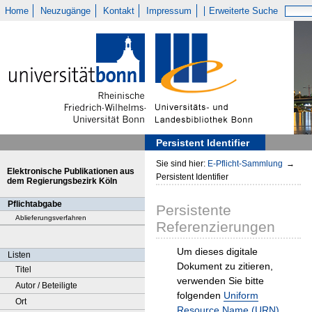
Home
Neuzugänge
Kontakt
Impressum
Erweiterte Suche
Persistent Identifier
Sie sind hier:
E-Pflicht-Sammlung
→
Elektronische Publikationen aus
Persistent Identifier
dem Regierungsbezirk Köln
Pflichtabgabe
Persistente
Ablieferungsverfahren
Referenzierungen
Um dieses digitale
Listen
Dokument zu zitieren,
Titel
verwenden Sie bitte
Autor / Beteiligte
folgenden
Uniform
Ort
Resource Name (URN)