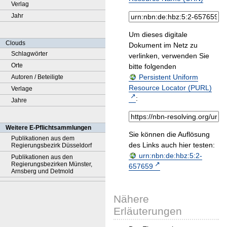
Verlag
Jahr
Um dieses digitale
Clouds
Dokument im Netz zu
Schlagwörter
verlinken, verwenden Sie
Orte
bitte folgenden
Persistent Uniform
Autoren / Beteiligte
Resource Locator (PURL)
Verlage
:
Jahre
Weitere E-Pflichtsammlungen
Sie können die Auflösung
Publikationen aus dem
des Links auch hier testen:
Regierungsbezirk Düsseldorf
urn:nbn:de:hbz:5:2-
Publikationen aus den
Regierungsbezirken Münster,
657659
Arnsberg und Detmold
Nähere
Erläuterungen