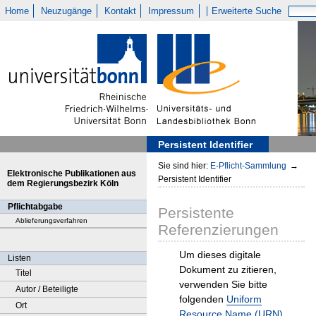
Home
Neuzugänge
Kontakt
Impressum
Erweiterte Suche
Persistent Identifier
Sie sind hier:
E-Pflicht-Sammlung
→
Elektronische Publikationen aus
Persistent Identifier
dem Regierungsbezirk Köln
Pflichtabgabe
Persistente
Ablieferungsverfahren
Referenzierungen
Um dieses digitale
Listen
Dokument zu zitieren,
Titel
verwenden Sie bitte
Autor / Beteiligte
folgenden
Uniform
Ort
Resource Name (URN)