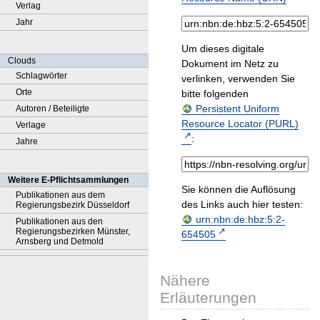
Verlag
Jahr
Um dieses digitale
Clouds
Dokument im Netz zu
Schlagwörter
verlinken, verwenden Sie
Orte
bitte folgenden
Persistent Uniform
Autoren / Beteiligte
Resource Locator (PURL)
Verlage
:
Jahre
Weitere E-Pflichtsammlungen
Sie können die Auflösung
Publikationen aus dem
des Links auch hier testen:
Regierungsbezirk Düsseldorf
urn:nbn:de:hbz:5:2-
Publikationen aus den
Regierungsbezirken Münster,
654505
Arnsberg und Detmold
Nähere
Erläuterungen