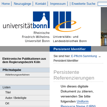
Home
Neuzugänge
Kontakt
Impressum
Erweiterte Suche
Persistent Identifier
Sie sind hier:
E-Pflicht-Sammlung
→
Elektronische Publikationen aus
Persistent Identifier
dem Regierungsbezirk Köln
Pflichtabgabe
Persistente
Ablieferungsverfahren
Referenzierungen
Um dieses digitale
Listen
Dokument zu zitieren,
Titel
verwenden Sie bitte
Autor / Beteiligte
folgenden
Uniform
Ort
Resource Name (URN)