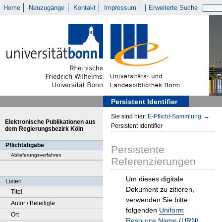
Home
Neuzugänge
Kontakt
Impressum
Erweiterte Suche
Persistent Identifier
Sie sind hier:
E-Pflicht-Sammlung
→
Elektronische Publikationen aus
Persistent Identifier
dem Regierungsbezirk Köln
Pflichtabgabe
Persistente
Ablieferungsverfahren
Referenzierungen
Um dieses digitale
Listen
Dokument zu zitieren,
Titel
verwenden Sie bitte
Autor / Beteiligte
folgenden
Uniform
Ort
Resource Name (URN)