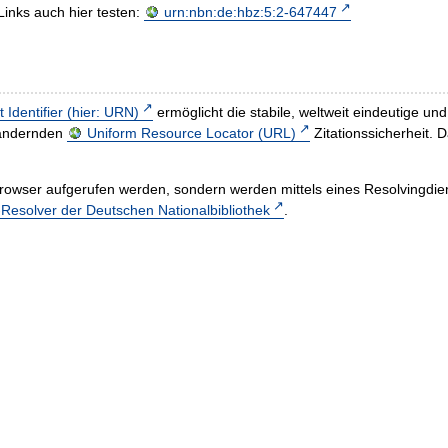
Links auch hier testen:
urn:nbn:de:hbz:5:2-647447
t Identifier (hier: URN)
ermöglicht die stabile, weltweit eindeutige 
h ändernden
Uniform Resource Locator (URL)
Zitationssicherheit. 
rowser aufgerufen werden, sondern werden mittels eines Resolvingdiens
esolver der Deutschen Nationalbibliothek
.