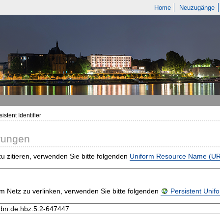
Home
Neuzugänge
istent Identifier
rungen
u zitieren, verwenden Sie bitte folgenden
Uniform Resource Name (U
m Netz zu verlinken, verwenden Sie bitte folgenden
Persistent Uni