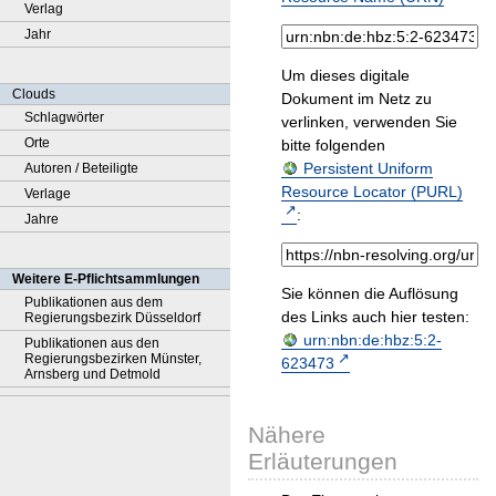
Verlag
Jahr
Um dieses digitale
Clouds
Dokument im Netz zu
Schlagwörter
verlinken, verwenden Sie
Orte
bitte folgenden
Persistent Uniform
Autoren / Beteiligte
Resource Locator (PURL)
Verlage
:
Jahre
Weitere E-Pflichtsammlungen
Sie können die Auflösung
Publikationen aus dem
des Links auch hier testen:
Regierungsbezirk Düsseldorf
urn:nbn:de:hbz:5:2-
Publikationen aus den
Regierungsbezirken Münster,
623473
Arnsberg und Detmold
Nähere
Erläuterungen