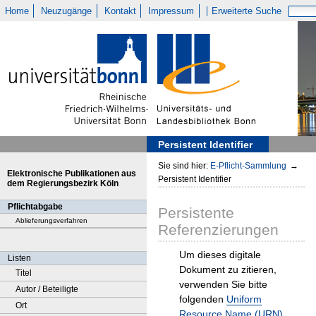
Home
Neuzugänge
Kontakt
Impressum
Erweiterte Suche
Persistent Identifier
Sie sind hier:
E-Pflicht-Sammlung
→
Elektronische Publikationen aus
Persistent Identifier
dem Regierungsbezirk Köln
Pflichtabgabe
Persistente
Ablieferungsverfahren
Referenzierungen
Um dieses digitale
Listen
Dokument zu zitieren,
Titel
verwenden Sie bitte
Autor / Beteiligte
folgenden
Uniform
Ort
Resource Name (URN)