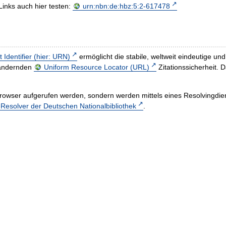
Links auch hier testen:
urn:nbn:de:hbz:5:2-617478
t Identifier (hier: URN)
ermöglicht die stabile, weltweit eindeutige 
h ändernden
Uniform Resource Locator (URL)
Zitationssicherheit. 
rowser aufgerufen werden, sondern werden mittels eines Resolvingdiens
esolver der Deutschen Nationalbibliothek
.