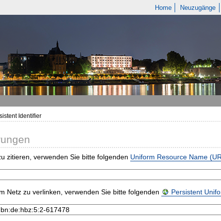
Home
Neuzugänge
istent Identifier
rungen
u zitieren, verwenden Sie bitte folgenden
Uniform Resource Name (U
m Netz zu verlinken, verwenden Sie bitte folgenden
Persistent Uni