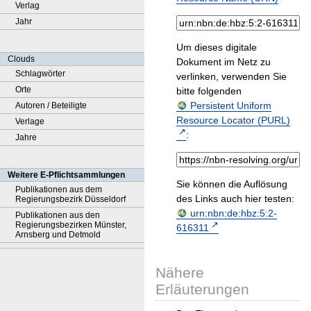
Verlag
Jahr
Um dieses digitale
Clouds
Dokument im Netz zu
Schlagwörter
verlinken, verwenden Sie
Orte
bitte folgenden
Persistent Uniform
Autoren / Beteiligte
Resource Locator (PURL)
Verlage
:
Jahre
Weitere E-Pflichtsammlungen
Sie können die Auflösung
Publikationen aus dem
des Links auch hier testen:
Regierungsbezirk Düsseldorf
urn:nbn:de:hbz:5:2-
Publikationen aus den
Regierungsbezirken Münster,
616311
Arnsberg und Detmold
Nähere
Erläuterungen