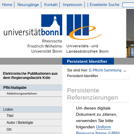
Home
Neuzugänge
Kontakt
Impressum
Erweiterte Suche
Persistent Identifier
Sie sind hier:
E-Pflicht-Sammlung
→
Elektronische Publikationen aus
Persistent Identifier
dem Regierungsbezirk Köln
Pflichtabgabe
Persistente
Ablieferungsverfahren
Referenzierungen
Um dieses digitale
Listen
Dokument zu zitieren,
Titel
verwenden Sie bitte
Autor / Beteiligte
folgenden
Uniform
Ort
Resource Name (URN)