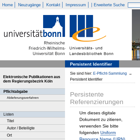
Home
Neuzugänge
Kontakt
Impressum
Erweiterte Suche
Persistent Identifier
Sie sind hier:
E-Pflicht-Sammlung
→
Elektronische Publikationen aus
Persistent Identifier
dem Regierungsbezirk Köln
Pflichtabgabe
Persistente
Ablieferungsverfahren
Referenzierungen
Um dieses digitale
Listen
Dokument zu zitieren,
Titel
verwenden Sie bitte
Autor / Beteiligte
folgenden
Uniform
Ort
Resource Name (URN)