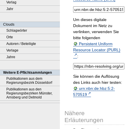
Verlag
Jahr
Um dieses digitale
Clouds
Dokument im Netz zu
Schlagwörter
verlinken, verwenden Sie
Orte
bitte folgenden
Persistent Uniform
Autoren / Beteiligte
Resource Locator (PURL)
Verlage
:
Jahre
Weitere E-Pflichtsammlungen
Sie können die Auflösung
Publikationen aus dem
des Links auch hier testen:
Regierungsbezirk Düsseldorf
urn:nbn:de:hbz:5:2-
Publikationen aus den
Regierungsbezirken Münster,
570519
Arnsberg und Detmold
Nähere
Erläuterungen