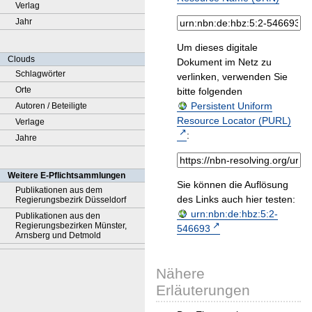
Verlag
Jahr
Um dieses digitale
Clouds
Dokument im Netz zu
Schlagwörter
verlinken, verwenden Sie
Orte
bitte folgenden
Persistent Uniform
Autoren / Beteiligte
Resource Locator (PURL)
Verlage
:
Jahre
Weitere E-Pflichtsammlungen
Sie können die Auflösung
Publikationen aus dem
des Links auch hier testen:
Regierungsbezirk Düsseldorf
urn:nbn:de:hbz:5:2-
Publikationen aus den
Regierungsbezirken Münster,
546693
Arnsberg und Detmold
Nähere
Erläuterungen