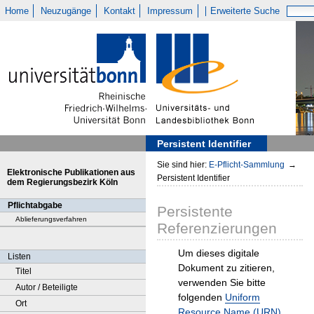
Home
Neuzugänge
Kontakt
Impressum
Erweiterte Suche
Persistent Identifier
Sie sind hier:
E-Pflicht-Sammlung
→
Elektronische Publikationen aus
Persistent Identifier
dem Regierungsbezirk Köln
Pflichtabgabe
Persistente
Ablieferungsverfahren
Referenzierungen
Um dieses digitale
Listen
Dokument zu zitieren,
Titel
verwenden Sie bitte
Autor / Beteiligte
folgenden
Uniform
Ort
Resource Name (URN)