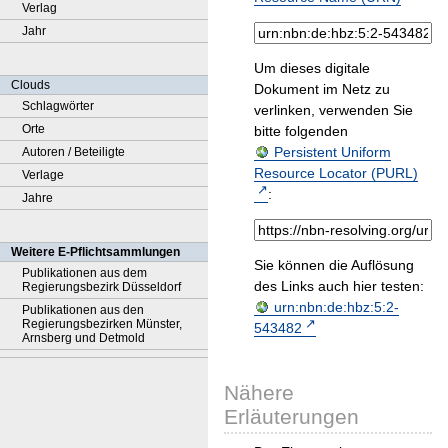
Verlag
Jahr
Um dieses digitale
Clouds
Dokument im Netz zu
Schlagwörter
verlinken, verwenden Sie
Orte
bitte folgenden
Persistent Uniform
Autoren / Beteiligte
Resource Locator (PURL)
Verlage
:
Jahre
Weitere E-Pflichtsammlungen
Sie können die Auflösung
Publikationen aus dem
des Links auch hier testen:
Regierungsbezirk Düsseldorf
urn:nbn:de:hbz:5:2-
Publikationen aus den
Regierungsbezirken Münster,
543482
Arnsberg und Detmold
Nähere
Erläuterungen