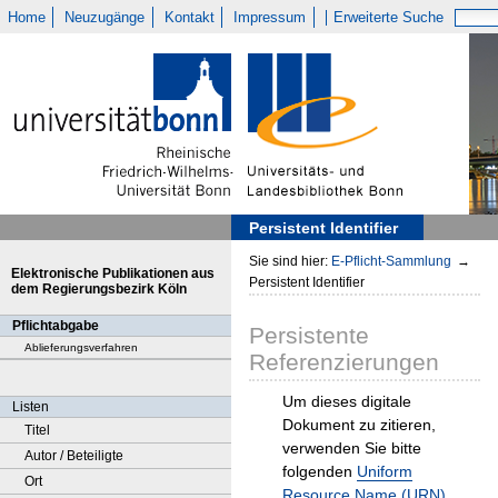
Home
Neuzugänge
Kontakt
Impressum
Erweiterte Suche
Persistent Identifier
Sie sind hier:
E-Pflicht-Sammlung
→
Elektronische Publikationen aus
Persistent Identifier
dem Regierungsbezirk Köln
Pflichtabgabe
Persistente
Ablieferungsverfahren
Referenzierungen
Um dieses digitale
Listen
Dokument zu zitieren,
Titel
verwenden Sie bitte
Autor / Beteiligte
folgenden
Uniform
Ort
Resource Name (URN)