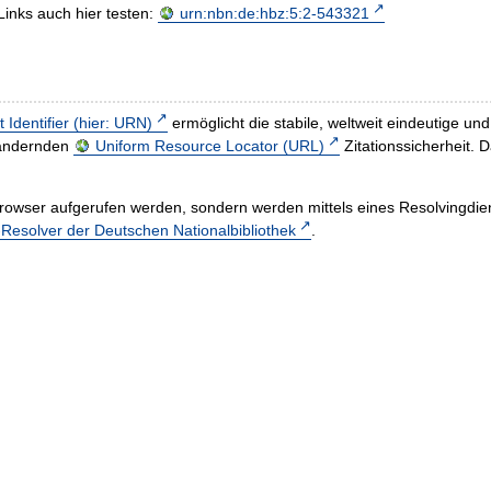
Links auch hier testen:
urn:nbn:de:hbz:5:2-543321
t Identifier (hier: URN)
ermöglicht die stabile, weltweit eindeutige 
h ändernden
Uniform Resource Locator (URL)
Zitationssicherheit. 
rowser aufgerufen werden, sondern werden mittels eines Resolvingdiens
esolver der Deutschen Nationalbibliothek
.