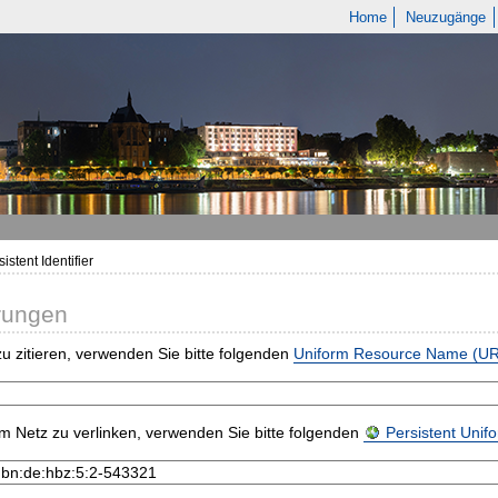
Home
Neuzugänge
istent Identifier
rungen
u zitieren, verwenden Sie bitte folgenden
Uniform Resource Name (U
m Netz zu verlinken, verwenden Sie bitte folgenden
Persistent Uni