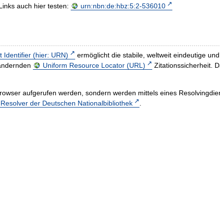
Links auch hier testen:
urn:nbn:de:hbz:5:2-536010
t Identifier (hier: URN)
ermöglicht die stabile, weltweit eindeutige 
h ändernden
Uniform Resource Locator (URL)
Zitationssicherheit. 
rowser aufgerufen werden, sondern werden mittels eines Resolvingdiens
esolver der Deutschen Nationalbibliothek
.