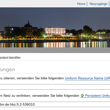
Home
Neuzugänge
istent Identifier
rungen
u zitieren, verwenden Sie bitte folgenden
Uniform Resource Name (U
m Netz zu verlinken, verwenden Sie bitte folgenden
Persistent Uni