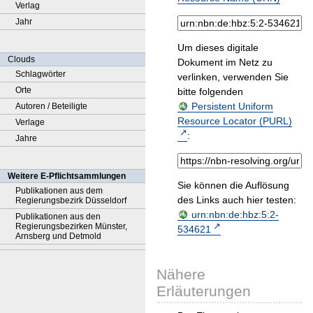
Verlag
Jahr
Um dieses digitale
Clouds
Dokument im Netz zu
Schlagwörter
verlinken, verwenden Sie
Orte
bitte folgenden
Persistent Uniform
Autoren / Beteiligte
Resource Locator (PURL)
Verlage
:
Jahre
Weitere E-Pflichtsammlungen
Sie können die Auflösung
Publikationen aus dem
des Links auch hier testen:
Regierungsbezirk Düsseldorf
urn:nbn:de:hbz:5:2-
Publikationen aus den
Regierungsbezirken Münster,
534621
Arnsberg und Detmold
Nähere
Erläuterungen