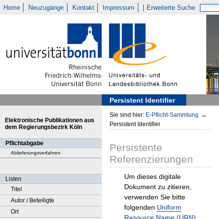
Home
Neuzugänge
Kontakt
Impressum
Erweiterte Suche
Persistent Identifier
Sie sind hier:
E-Pflicht-Sammlung
→
Elektronische Publikationen aus
Persistent Identifier
dem Regierungsbezirk Köln
Pflichtabgabe
Persistente
Ablieferungsverfahren
Referenzierungen
Um dieses digitale
Listen
Dokument zu zitieren,
Titel
verwenden Sie bitte
Autor / Beteiligte
folgenden
Uniform
Ort
Resource Name (URN)