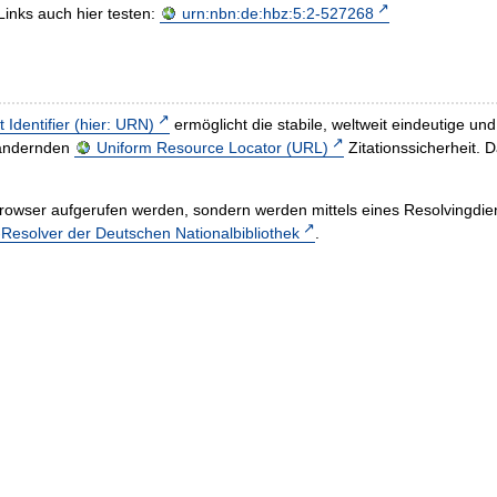
Links auch hier testen:
urn:nbn:de:hbz:5:2-527268
t Identifier (hier: URN)
ermöglicht die stabile, weltweit eindeutige 
h ändernden
Uniform Resource Locator (URL)
Zitationssicherheit. 
rowser aufgerufen werden, sondern werden mittels eines Resolvingdiens
esolver der Deutschen Nationalbibliothek
.