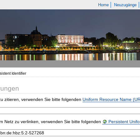
Home
Neuzugänge
istent Identifier
rungen
u zitieren, verwenden Sie bitte folgenden
Uniform Resource Name (U
m Netz zu verlinken, verwenden Sie bitte folgenden
Persistent Uni