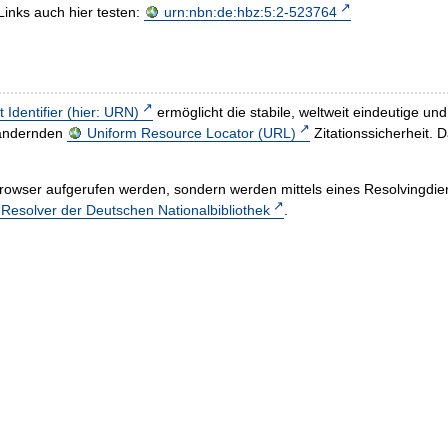
Links auch hier testen:
urn:nbn:de:hbz:5:2-523764
t Identifier (hier: URN)
ermöglicht die stabile, weltweit eindeutige 
h ändernden
Uniform Resource Locator (URL)
Zitationssicherheit. 
rowser aufgerufen werden, sondern werden mittels eines Resolvingdiens
esolver der Deutschen Nationalbibliothek
.