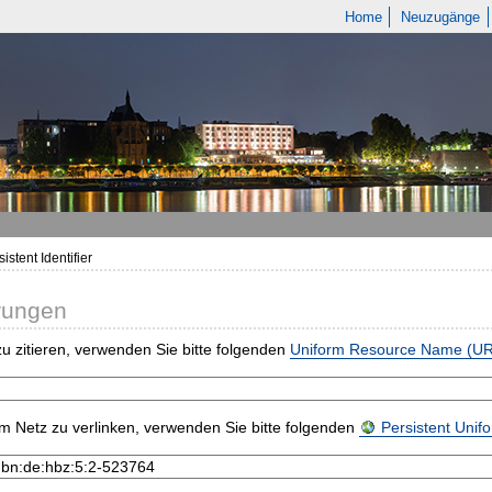
Home
Neuzugänge
istent Identifier
rungen
u zitieren, verwenden Sie bitte folgenden
Uniform Resource Name (U
m Netz zu verlinken, verwenden Sie bitte folgenden
Persistent Uni