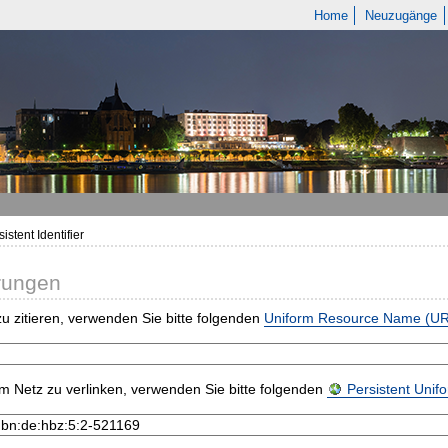
Home
Neuzugänge
istent Identifier
rungen
u zitieren, verwenden Sie bitte folgenden
Uniform Resource Name (U
m Netz zu verlinken, verwenden Sie bitte folgenden
Persistent Uni