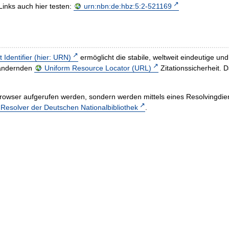
Links auch hier testen:
urn:nbn:de:hbz:5:2-521169
t Identifier (hier: URN)
ermöglicht die stabile, weltweit eindeutige 
h ändernden
Uniform Resource Locator (URL)
Zitationssicherheit. 
rowser aufgerufen werden, sondern werden mittels eines Resolvingdiens
esolver der Deutschen Nationalbibliothek
.