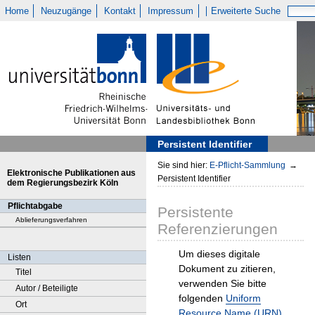
Home
Neuzugänge
Kontakt
Impressum
Erweiterte Suche
Persistent Identifier
Sie sind hier:
E-Pflicht-Sammlung
→
Elektronische Publikationen aus
Persistent Identifier
dem Regierungsbezirk Köln
Pflichtabgabe
Persistente
Ablieferungsverfahren
Referenzierungen
Um dieses digitale
Listen
Dokument zu zitieren,
Titel
verwenden Sie bitte
Autor / Beteiligte
folgenden
Uniform
Ort
Resource Name (URN)