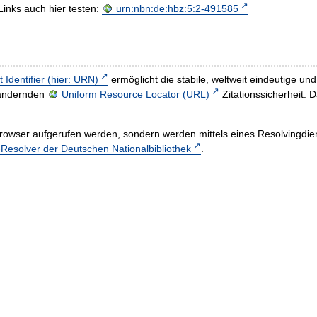
Links auch hier testen:
urn:nbn:de:hbz:5:2-491585
t Identifier (hier: URN)
ermöglicht die stabile, weltweit eindeutige 
h ändernden
Uniform Resource Locator (URL)
Zitationssicherheit. 
rowser aufgerufen werden, sondern werden mittels eines Resolvingdiens
esolver der Deutschen Nationalbibliothek
.