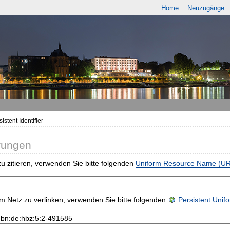
Home
Neuzugänge
istent Identifier
rungen
u zitieren, verwenden Sie bitte folgenden
Uniform Resource Name (U
m Netz zu verlinken, verwenden Sie bitte folgenden
Persistent Uni