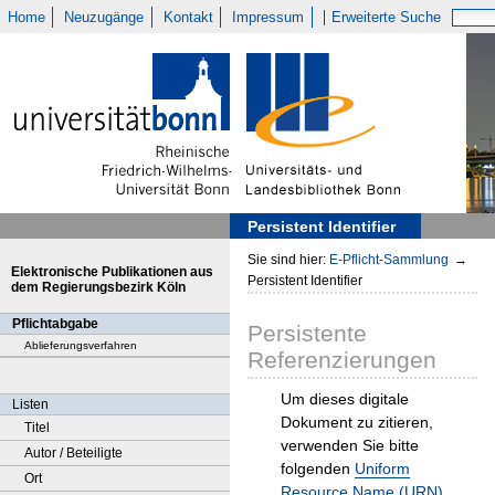
Home
Neuzugänge
Kontakt
Impressum
Erweiterte Suche
Persistent Identifier
Sie sind hier:
E-Pflicht-Sammlung
→
Elektronische Publikationen aus
Persistent Identifier
dem Regierungsbezirk Köln
Pflichtabgabe
Persistente
Ablieferungsverfahren
Referenzierungen
Um dieses digitale
Listen
Dokument zu zitieren,
Titel
verwenden Sie bitte
Autor / Beteiligte
folgenden
Uniform
Ort
Resource Name (URN)