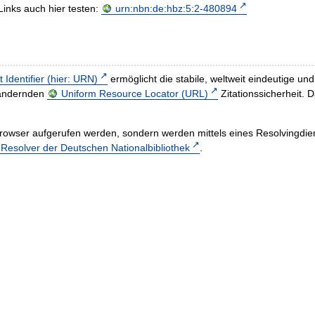
Links auch hier testen:
urn:nbn:de:hbz:5:2-480894
t Identifier (hier: URN)
ermöglicht die stabile, weltweit eindeutige 
h ändernden
Uniform Resource Locator (URL)
Zitationssicherheit. 
rowser aufgerufen werden, sondern werden mittels eines Resolvingdiens
esolver der Deutschen Nationalbibliothek
.