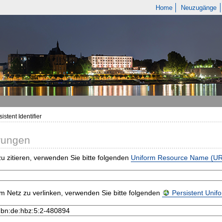
Home
Neuzugänge
istent Identifier
rungen
u zitieren, verwenden Sie bitte folgenden
Uniform Resource Name (U
m Netz zu verlinken, verwenden Sie bitte folgenden
Persistent Uni