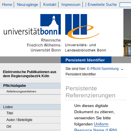
Home
Neuzugänge
Kontakt
Impressum
Erweiterte Suche
Persistent Identifier
Sie sind hier:
E-Pflicht-Sammlung
→
Elektronische Publikationen aus
Persistent Identifier
dem Regierungsbezirk Köln
Pflichtabgabe
Persistente
Ablieferungsverfahren
Referenzierungen
Um dieses digitale
Listen
Dokument zu zitieren,
Titel
verwenden Sie bitte
Autor / Beteiligte
folgenden
Uniform
Ort
Resource Name (URN)