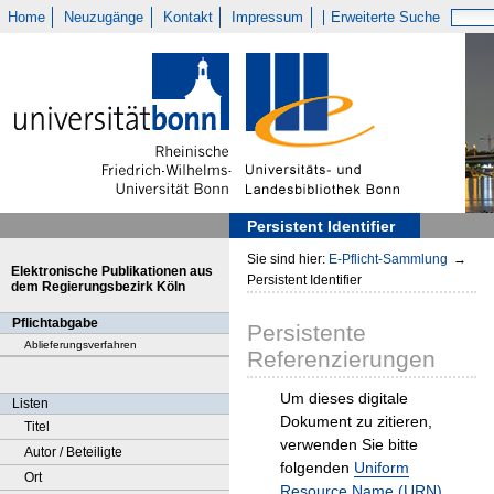
Home
Neuzugänge
Kontakt
Impressum
Erweiterte Suche
Persistent Identifier
Sie sind hier:
E-Pflicht-Sammlung
→
Elektronische Publikationen aus
Persistent Identifier
dem Regierungsbezirk Köln
Pflichtabgabe
Persistente
Ablieferungsverfahren
Referenzierungen
Um dieses digitale
Listen
Dokument zu zitieren,
Titel
verwenden Sie bitte
Autor / Beteiligte
folgenden
Uniform
Ort
Resource Name (URN)