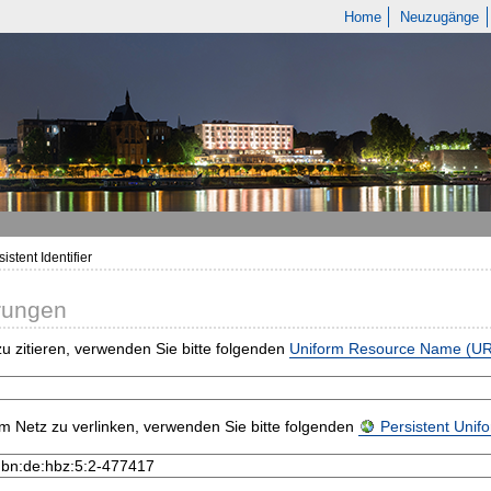
Home
Neuzugänge
istent Identifier
rungen
u zitieren, verwenden Sie bitte folgenden
Uniform Resource Name (U
m Netz zu verlinken, verwenden Sie bitte folgenden
Persistent Uni