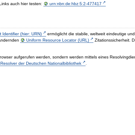
Links auch hier testen:
urn:nbn:de:hbz:5:2-477417
t Identifier (hier: URN)
ermöglicht die stabile, weltweit eindeutige 
h ändernden
Uniform Resource Locator (URL)
Zitationssicherheit. 
rowser aufgerufen werden, sondern werden mittels eines Resolvingdiens
esolver der Deutschen Nationalbibliothek
.