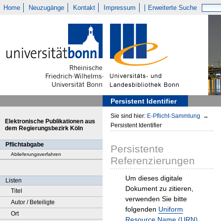
Home
Neuzugänge
Kontakt
Impressum
Erweiterte Suche
Persistent Identifier
Sie sind hier:
E-Pflicht-Sammlung
→
Elektronische Publikationen aus
Persistent Identifier
dem Regierungsbezirk Köln
Pflichtabgabe
Persistente
Ablieferungsverfahren
Referenzierungen
Um dieses digitale
Listen
Dokument zu zitieren,
Titel
verwenden Sie bitte
Autor / Beteiligte
folgenden
Uniform
Ort
Resource Name (URN)