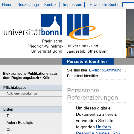
Home
Neuzugänge
Kontakt
Impressum
Erweiterte Suche
Persistent Identifier
Sie sind hier:
E-Pflicht-Sammlung
→
Elektronische Publikationen aus
Persistent Identifier
dem Regierungsbezirk Köln
Pflichtabgabe
Persistente
Ablieferungsverfahren
Referenzierungen
Um dieses digitale
Listen
Dokument zu zitieren,
Titel
verwenden Sie bitte
Autor / Beteiligte
folgenden
Uniform
Ort
Resource Name (URN)