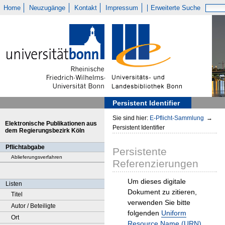
Home
Neuzugänge
Kontakt
Impressum
Erweiterte Suche
Persistent Identifier
Sie sind hier:
E-Pflicht-Sammlung
→
Elektronische Publikationen aus
Persistent Identifier
dem Regierungsbezirk Köln
Pflichtabgabe
Persistente
Ablieferungsverfahren
Referenzierungen
Um dieses digitale
Listen
Dokument zu zitieren,
Titel
verwenden Sie bitte
Autor / Beteiligte
folgenden
Uniform
Ort
Resource Name (URN)