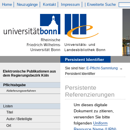
Home
Neuzugänge
Kontakt
Impressum
Erweiterte Suche
Persistent Identifier
Sie sind hier:
E-Pflicht-Sammlung
→
Elektronische Publikationen aus
Persistent Identifier
dem Regierungsbezirk Köln
Pflichtabgabe
Persistente
Ablieferungsverfahren
Referenzierungen
Um dieses digitale
Listen
Dokument zu zitieren,
Titel
verwenden Sie bitte
Autor / Beteiligte
folgenden
Uniform
Ort
Resource Name (URN)