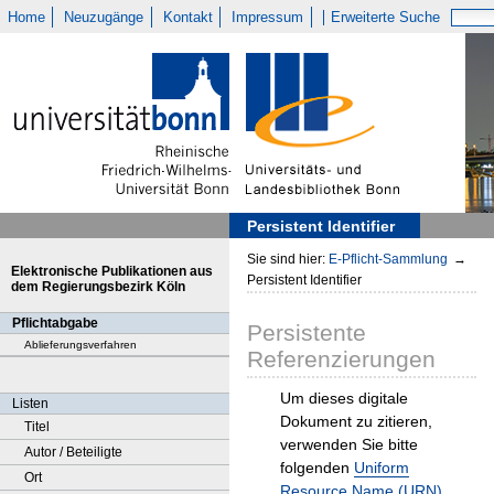
Home
Neuzugänge
Kontakt
Impressum
Erweiterte Suche
Persistent Identifier
Sie sind hier:
E-Pflicht-Sammlung
→
Elektronische Publikationen aus
Persistent Identifier
dem Regierungsbezirk Köln
Pflichtabgabe
Persistente
Ablieferungsverfahren
Referenzierungen
Um dieses digitale
Listen
Dokument zu zitieren,
Titel
verwenden Sie bitte
Autor / Beteiligte
folgenden
Uniform
Ort
Resource Name (URN)