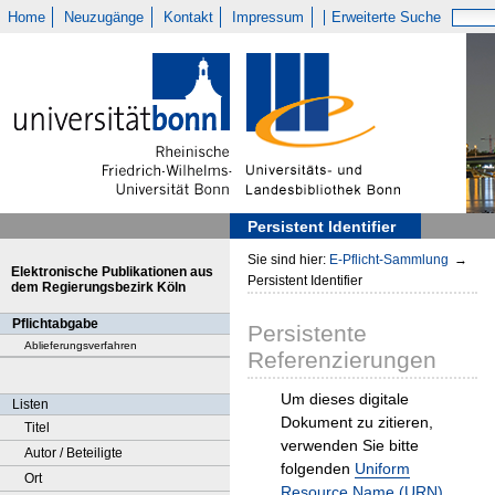
Home
Neuzugänge
Kontakt
Impressum
Erweiterte Suche
Persistent Identifier
Sie sind hier:
E-Pflicht-Sammlung
→
Elektronische Publikationen aus
Persistent Identifier
dem Regierungsbezirk Köln
Pflichtabgabe
Persistente
Ablieferungsverfahren
Referenzierungen
Um dieses digitale
Listen
Dokument zu zitieren,
Titel
verwenden Sie bitte
Autor / Beteiligte
folgenden
Uniform
Ort
Resource Name (URN)