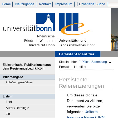
Home
Neuzugänge
Kontakt
Impressum
Erweiterte Suche
Persistent Identifier
Sie sind hier:
E-Pflicht-Sammlung
→
Elektronische Publikationen aus
Persistent Identifier
dem Regierungsbezirk Köln
Pflichtabgabe
Persistente
Ablieferungsverfahren
Referenzierungen
Um dieses digitale
Listen
Dokument zu zitieren,
Titel
verwenden Sie bitte
Autor / Beteiligte
folgenden
Uniform
Ort
Resource Name (URN)