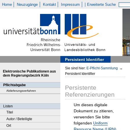
Home
Neuzugänge
Kontakt
Impressum
Erweiterte Suche
Persistent Identifier
Sie sind hier:
E-Pflicht-Sammlung
→
Elektronische Publikationen aus
Persistent Identifier
dem Regierungsbezirk Köln
Pflichtabgabe
Persistente
Ablieferungsverfahren
Referenzierungen
Um dieses digitale
Listen
Dokument zu zitieren,
Titel
verwenden Sie bitte
Autor / Beteiligte
folgenden
Uniform
Ort
Resource Name (URN)