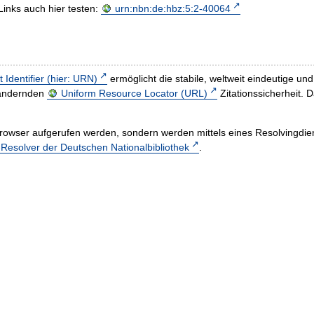
Links auch hier testen:
urn:nbn:de:hbz:5:2-40064
t Identifier (hier: URN)
ermöglicht die stabile, weltweit eindeutige 
h ändernden
Uniform Resource Locator (URL)
Zitationssicherheit. 
rowser aufgerufen werden, sondern werden mittels eines Resolvingdiens
esolver der Deutschen Nationalbibliothek
.