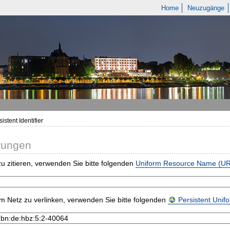
Home
Neuzugänge
istent Identifier
rungen
u zitieren, verwenden Sie bitte folgenden
Uniform Resource Name (U
m Netz zu verlinken, verwenden Sie bitte folgenden
Persistent Uni