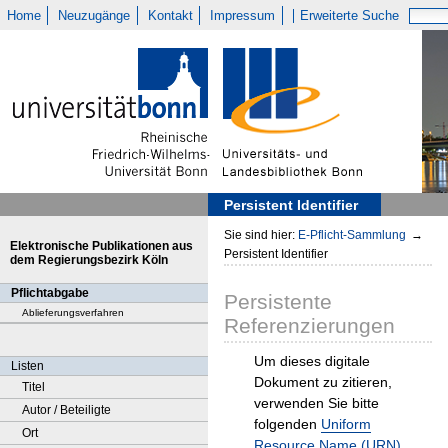
Home
Neuzugänge
Kontakt
Impressum
Erweiterte Suche
Persistent Identifier
Sie sind hier:
E-Pflicht-Sammlung
→
Elektronische Publikationen aus
Persistent Identifier
dem Regierungsbezirk Köln
Pflichtabgabe
Persistente
Ablieferungsverfahren
Referenzierungen
Um dieses digitale
Listen
Dokument zu zitieren,
Titel
verwenden Sie bitte
Autor / Beteiligte
folgenden
Uniform
Ort
Resource Name (URN)