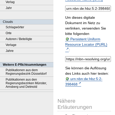
Verlag
Jahr
Um dieses digitale
Clouds
Dokument im Netz zu
Schlagwörter
verlinken, verwenden Sie
Orte
bitte folgenden
Persistent Uniform
Autoren / Beteiligte
Resource Locator (PURL)
Verlage
:
Jahre
Weitere E-Pflichtsammlungen
Sie können die Auflösung
Publikationen aus dem
des Links auch hier testen:
Regierungsbezirk Düsseldorf
urn:nbn:de:hbz:5:2-
Publikationen aus den
Regierungsbezirken Münster,
398468
Arnsberg und Detmold
Nähere
Erläuterungen