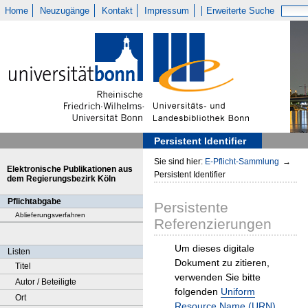
Home
Neuzugänge
Kontakt
Impressum
Erweiterte Suche
Persistent Identifier
Sie sind hier:
E-Pflicht-Sammlung
→
Elektronische Publikationen aus
Persistent Identifier
dem Regierungsbezirk Köln
Pflichtabgabe
Persistente
Ablieferungsverfahren
Referenzierungen
Um dieses digitale
Listen
Dokument zu zitieren,
Titel
verwenden Sie bitte
Autor / Beteiligte
folgenden
Uniform
Ort
Resource Name (URN)