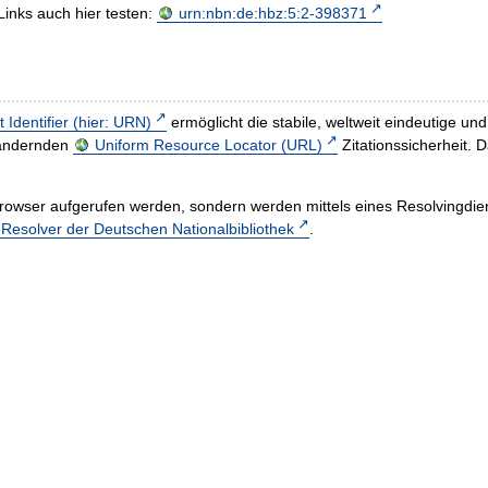
Links auch hier testen:
urn:nbn:de:hbz:5:2-398371
t Identifier (hier: URN)
ermöglicht die stabile, weltweit eindeutige 
h ändernden
Uniform Resource Locator (URL)
Zitationssicherheit. 
rowser aufgerufen werden, sondern werden mittels eines Resolvingdiens
esolver der Deutschen Nationalbibliothek
.