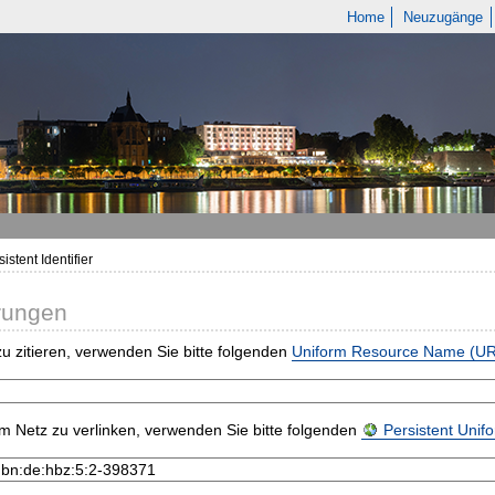
Home
Neuzugänge
istent Identifier
rungen
u zitieren, verwenden Sie bitte folgenden
Uniform Resource Name (U
m Netz zu verlinken, verwenden Sie bitte folgenden
Persistent Uni