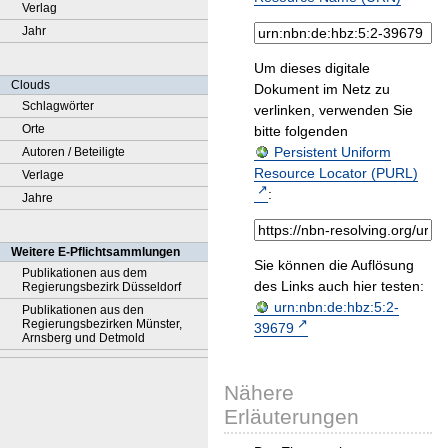
Verlag
Jahr
Um dieses digitale
Clouds
Dokument im Netz zu
Schlagwörter
verlinken, verwenden Sie
Orte
bitte folgenden
Persistent Uniform
Autoren / Beteiligte
Resource Locator (PURL)
Verlage
:
Jahre
Weitere E-Pflichtsammlungen
Sie können die Auflösung
Publikationen aus dem
des Links auch hier testen:
Regierungsbezirk Düsseldorf
urn:nbn:de:hbz:5:2-
Publikationen aus den
Regierungsbezirken Münster,
39679
Arnsberg und Detmold
Nähere
Erläuterungen