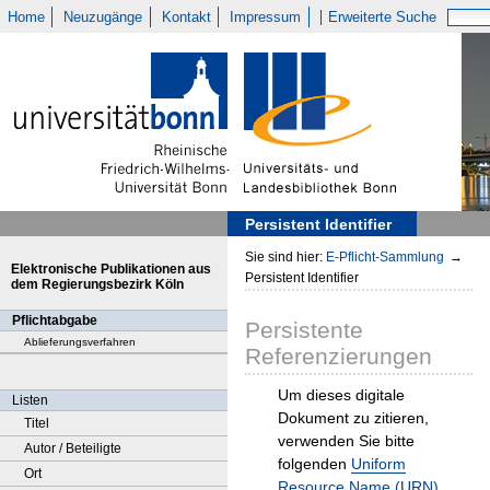
Home
Neuzugänge
Kontakt
Impressum
Erweiterte Suche
Persistent Identifier
Sie sind hier:
E-Pflicht-Sammlung
→
Elektronische Publikationen aus
Persistent Identifier
dem Regierungsbezirk Köln
Pflichtabgabe
Persistente
Ablieferungsverfahren
Referenzierungen
Um dieses digitale
Listen
Dokument zu zitieren,
Titel
verwenden Sie bitte
Autor / Beteiligte
folgenden
Uniform
Ort
Resource Name (URN)