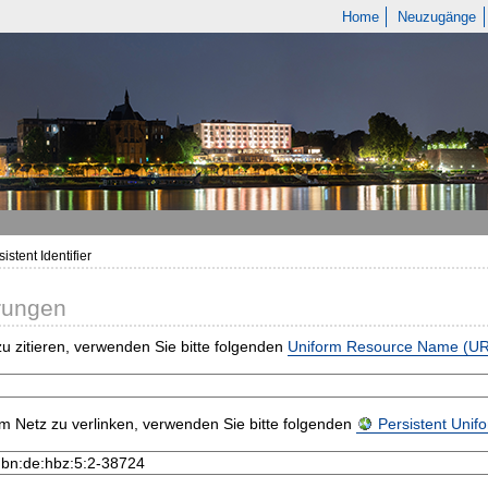
Home
Neuzugänge
istent Identifier
rungen
u zitieren, verwenden Sie bitte folgenden
Uniform Resource Name (U
m Netz zu verlinken, verwenden Sie bitte folgenden
Persistent Uni