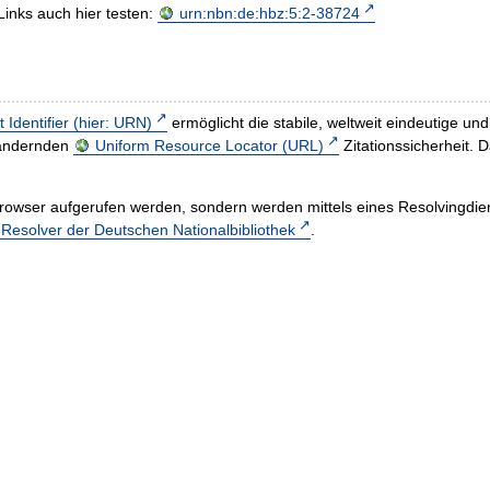
Links auch hier testen:
urn:nbn:de:hbz:5:2-38724
t Identifier (hier: URN)
ermöglicht die stabile, weltweit eindeutige 
h ändernden
Uniform Resource Locator (URL)
Zitationssicherheit. 
rowser aufgerufen werden, sondern werden mittels eines Resolvingdiens
esolver der Deutschen Nationalbibliothek
.