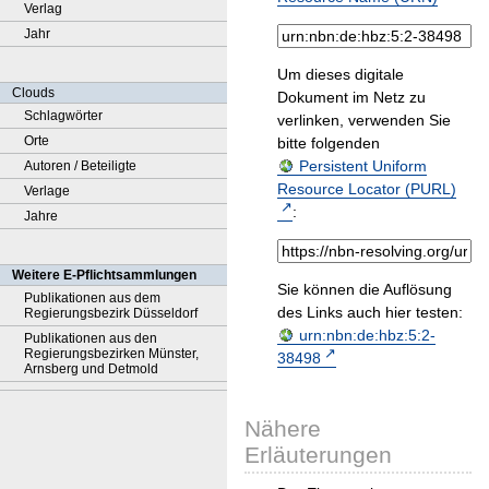
Verlag
Jahr
Um dieses digitale
Clouds
Dokument im Netz zu
Schlagwörter
verlinken, verwenden Sie
Orte
bitte folgenden
Persistent Uniform
Autoren / Beteiligte
Resource Locator (PURL)
Verlage
:
Jahre
Weitere E-Pflichtsammlungen
Sie können die Auflösung
Publikationen aus dem
des Links auch hier testen:
Regierungsbezirk Düsseldorf
urn:nbn:de:hbz:5:2-
Publikationen aus den
Regierungsbezirken Münster,
38498
Arnsberg und Detmold
Nähere
Erläuterungen