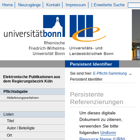
Home
Neuzugänge
Kontakt
Impressum
Erweiterte Suche
Persistent Identifier
Sie sind hier:
E-Pflicht-Sammlung
→
Elektronische Publikationen aus
Persistent Identifier
dem Regierungsbezirk Köln
Pflichtabgabe
Persistente
Ablieferungsverfahren
Referenzierungen
Um dieses digitale
Listen
Dokument zu zitieren,
Titel
verwenden Sie bitte
Autor / Beteiligte
folgenden
Uniform
Ort
Resource Name (URN)