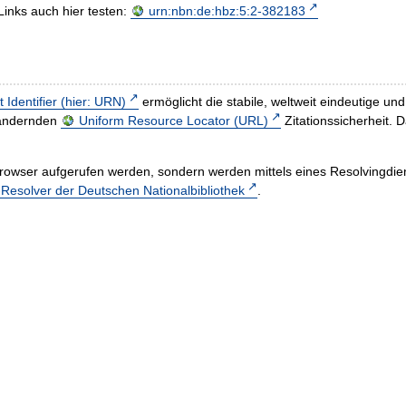
Links auch hier testen:
urn:nbn:de:hbz:5:2-382183
t Identifier (hier: URN)
ermöglicht die stabile, weltweit eindeutige 
h ändernden
Uniform Resource Locator (URL)
Zitationssicherheit. 
rowser aufgerufen werden, sondern werden mittels eines Resolvingdiens
esolver der Deutschen Nationalbibliothek
.