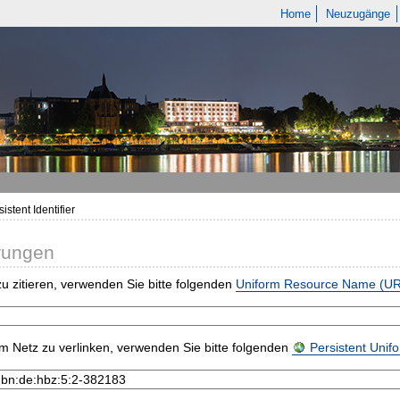
Home
Neuzugänge
istent Identifier
rungen
u zitieren, verwenden Sie bitte folgenden
Uniform Resource Name (U
m Netz zu verlinken, verwenden Sie bitte folgenden
Persistent Uni