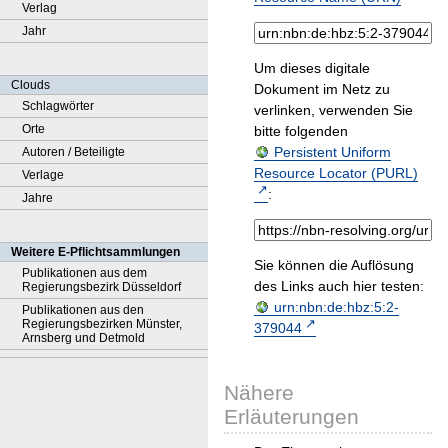
Verlag
Jahr
Um dieses digitale
Clouds
Dokument im Netz zu
Schlagwörter
verlinken, verwenden Sie
Orte
bitte folgenden
Persistent Uniform
Autoren / Beteiligte
Resource Locator (PURL)
Verlage
:
Jahre
Weitere E-Pflichtsammlungen
Sie können die Auflösung
Publikationen aus dem
des Links auch hier testen:
Regierungsbezirk Düsseldorf
urn:nbn:de:hbz:5:2-
Publikationen aus den
Regierungsbezirken Münster,
379044
Arnsberg und Detmold
Nähere
Erläuterungen