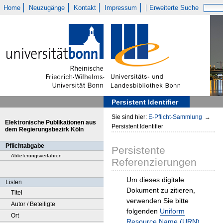
Home
Neuzugänge
Kontakt
Impressum
Erweiterte Suche
Persistent Identifier
Sie sind hier:
E-Pflicht-Sammlung
→
Elektronische Publikationen aus
Persistent Identifier
dem Regierungsbezirk Köln
Pflichtabgabe
Persistente
Ablieferungsverfahren
Referenzierungen
Um dieses digitale
Listen
Dokument zu zitieren,
Titel
verwenden Sie bitte
Autor / Beteiligte
folgenden
Uniform
Ort
Resource Name (URN)