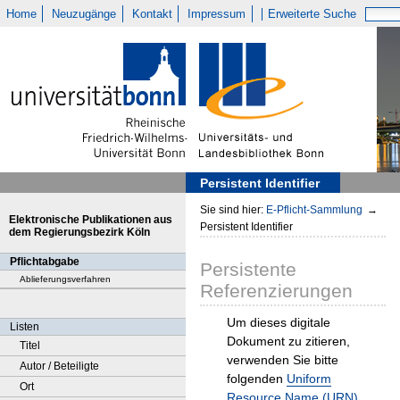
Home
Neuzugänge
Kontakt
Impressum
Erweiterte Suche
Persistent Identifier
Sie sind hier:
E-Pflicht-Sammlung
→
Elektronische Publikationen aus
Persistent Identifier
dem Regierungsbezirk Köln
Pflichtabgabe
Persistente
Ablieferungsverfahren
Referenzierungen
Um dieses digitale
Listen
Dokument zu zitieren,
Titel
verwenden Sie bitte
Autor / Beteiligte
folgenden
Uniform
Ort
Resource Name (URN)