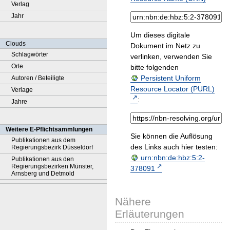
Verlag
Jahr
Um dieses digitale
Clouds
Dokument im Netz zu
Schlagwörter
verlinken, verwenden Sie
Orte
bitte folgenden
Persistent Uniform
Autoren / Beteiligte
Resource Locator (PURL)
Verlage
:
Jahre
Weitere E-Pflichtsammlungen
Sie können die Auflösung
Publikationen aus dem
des Links auch hier testen:
Regierungsbezirk Düsseldorf
urn:nbn:de:hbz:5:2-
Publikationen aus den
Regierungsbezirken Münster,
378091
Arnsberg und Detmold
Nähere
Erläuterungen