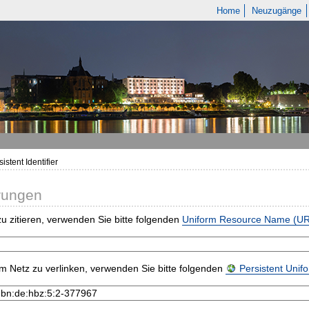
Home
Neuzugänge
istent Identifier
rungen
u zitieren, verwenden Sie bitte folgenden
Uniform Resource Name (U
m Netz zu verlinken, verwenden Sie bitte folgenden
Persistent Uni