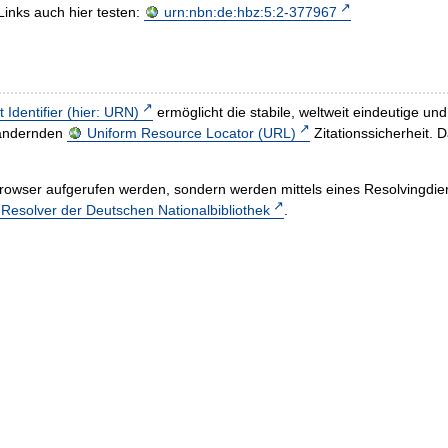
Links auch hier testen:
urn:nbn:de:hbz:5:2-377967
t Identifier (hier: URN)
ermöglicht die stabile, weltweit eindeutige 
h ändernden
Uniform Resource Locator (URL)
Zitationssicherheit. 
rowser aufgerufen werden, sondern werden mittels eines Resolvingdiens
esolver der Deutschen Nationalbibliothek
.