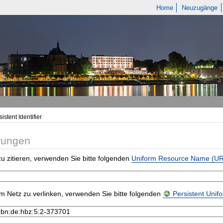
Home
Neuzugänge
istent Identifier
rungen
u zitieren, verwenden Sie bitte folgenden
Uniform Resource Name (U
m Netz zu verlinken, verwenden Sie bitte folgenden
Persistent Uni