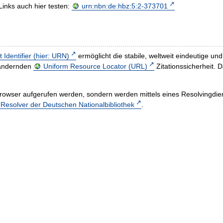
Links auch hier testen:
urn:nbn:de:hbz:5:2-373701
t Identifier (hier: URN)
ermöglicht die stabile, weltweit eindeutige 
h ändernden
Uniform Resource Locator (URL)
Zitationssicherheit. 
rowser aufgerufen werden, sondern werden mittels eines Resolvingdiens
esolver der Deutschen Nationalbibliothek
.