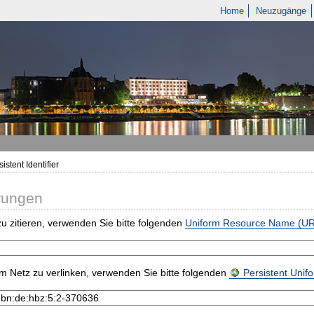
Home
Neuzugänge
istent Identifier
rungen
u zitieren, verwenden Sie bitte folgenden
Uniform Resource Name (U
m Netz zu verlinken, verwenden Sie bitte folgenden
Persistent Uni