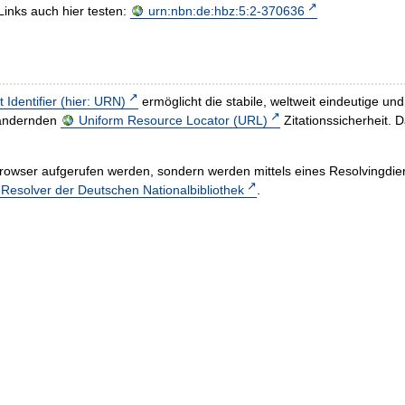
Links auch hier testen:
urn:nbn:de:hbz:5:2-370636
t Identifier (hier: URN)
ermöglicht die stabile, weltweit eindeutige 
h ändernden
Uniform Resource Locator (URL)
Zitationssicherheit. 
rowser aufgerufen werden, sondern werden mittels eines Resolvingdiens
esolver der Deutschen Nationalbibliothek
.