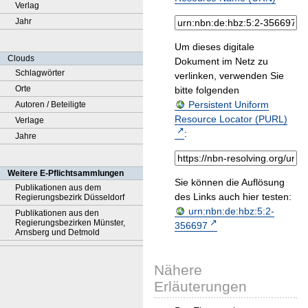
Verlag
Jahr
Um dieses digitale
Clouds
Dokument im Netz zu
Schlagwörter
verlinken, verwenden Sie
Orte
bitte folgenden
Persistent Uniform
Autoren / Beteiligte
Resource Locator (PURL)
Verlage
:
Jahre
Weitere E-Pflichtsammlungen
Sie können die Auflösung
Publikationen aus dem
des Links auch hier testen:
Regierungsbezirk Düsseldorf
urn:nbn:de:hbz:5:2-
Publikationen aus den
Regierungsbezirken Münster,
356697
Arnsberg und Detmold
Nähere
Erläuterungen