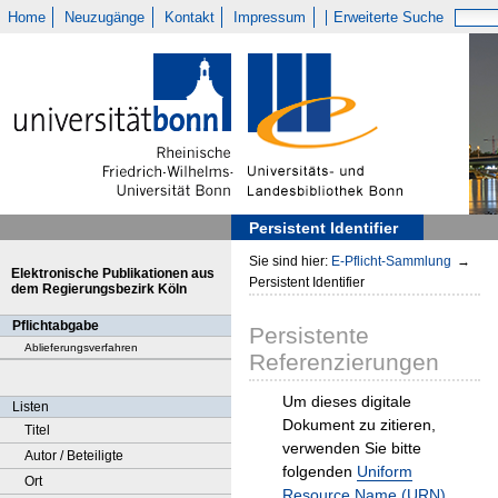
Home
Neuzugänge
Kontakt
Impressum
Erweiterte Suche
Persistent Identifier
Sie sind hier:
E-Pflicht-Sammlung
→
Elektronische Publikationen aus
Persistent Identifier
dem Regierungsbezirk Köln
Pflichtabgabe
Persistente
Ablieferungsverfahren
Referenzierungen
Um dieses digitale
Listen
Dokument zu zitieren,
Titel
verwenden Sie bitte
Autor / Beteiligte
folgenden
Uniform
Ort
Resource Name (URN)