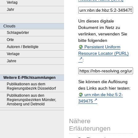
Verlag
Jahr
Um dieses digitale
Clouds
Dokument im Netz zu
Schlagwörter
verlinken, verwenden Sie
Orte
bitte folgenden
Persistent Uniform
Autoren / Beteiligte
Resource Locator (PURL)
Verlage
:
Jahre
Weitere E-Pflichtsammlungen
Sie können die Auflösung
Publikationen aus dem
des Links auch hier testen:
Regierungsbezirk Düsseldorf
urn:nbn:de:hbz:5:2-
Publikationen aus den
Regierungsbezirken Münster,
349475
Arnsberg und Detmold
Nähere
Erläuterungen