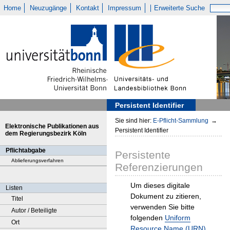
Home
Neuzugänge
Kontakt
Impressum
Erweiterte Suche
Persistent Identifier
Sie sind hier:
E-Pflicht-Sammlung
→
Elektronische Publikationen aus
Persistent Identifier
dem Regierungsbezirk Köln
Pflichtabgabe
Persistente
Ablieferungsverfahren
Referenzierungen
Um dieses digitale
Listen
Dokument zu zitieren,
Titel
verwenden Sie bitte
Autor / Beteiligte
folgenden
Uniform
Ort
Resource Name (URN)